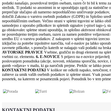
podatki nanašajo, posredoval tretjim osebam, razen če bi bil k temu zav
strežnik. Ti podatki so anonimni in se uporabljajo zgolj za statističn
preprečuje slučajno ali namerno nepooblaščeno uničevanje podatkov,
določili Zakona o varstvu osebnih podatkov (GDPR) in Splošno uredb
nepooblaščenim osebam. Večino strani v spletni trgovini se lahko obišč
samodejno z uporabo piškotkov in spletnih signalov (»pixel tags«), st
ga obiskovalec spletne strani uporablja, in splošno aktivnost obiskova
ne posredujemo tretjim osebam, razen za namen potrditve veljavnost
uredbo EU o varstvu podatkov. Z nakupom v spletni trgovini izrecno so
izključno za potrebe izpolnitve naročila, vaš e-naslov pa lahko uporab
zavrnete piškotke, s pomočjo katerih se nalagajo vaši podatki na brskal
AVTORSKE PRAVICE
Vsebine, grafični in drugi elementi na splet
vsebini oz. elementu.
6. E-NOVICE
S prijavo na e-novice prijavitelj
poslovanjem ponudnika (akcije, novosti, reklamna sporočila, novice, it
gumb »odjava« v mailu, ki ga naročnik prejme. Preklic se lahko posre
KONTAKTNI PODATKI
V kolikor ste odkrili napako, netočnost, 
zahteve za umik vaših osebnih podatkov iz spletne strani. Vsak posam
posnetek, na katerem se posameznik pojavi. Ponudnik bo v tem prim
KONTAKTNI PODATKI