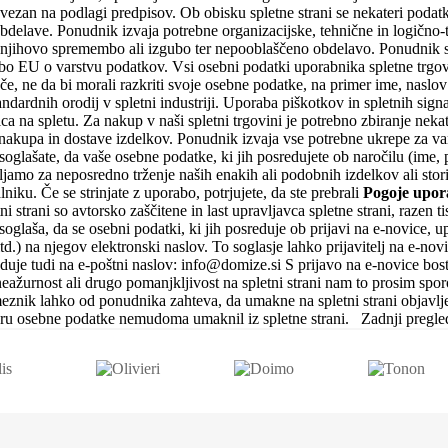
ezan na podlagi predpisov. Ob obisku spletne strani se nekateri podatki 
e obdelave. Ponudnik izvaja potrebne organizacijske, tehnične in logično
 njihovo spremembo ali izgubo ter nepooblaščeno obdelavo. Ponudnik s
o EU o varstvu podatkov. Vsi osebni podatki uporabnika spletne trgo
e, ne da bi morali razkriti svoje osebne podatke, na primer ime, naslov
andardnih orodij v spletni industriji. Uporaba piškotkov in spletnih si
lca na spletu. Za nakup v naši spletni trgovini je potrebno zbiranje nek
i nakupa in dostave izdelkov. Ponudnik izvaja vse potrebne ukrepe za 
glašate, da vaše osebne podatke, ki jih posredujete ob naročilu (ime, p
ljamo za neposredno trženje naših enakih ali podobnih izdelkov ali storit
niku. Če se strinjate z uporabo, potrjujete, da ste prebrali
Pogoje upor
ni strani so avtorsko zaščitene in last upravljavca spletne strani, razen 
 soglaša, da se osebni podatki, ki jih posreduje ob prijavi na e-novice, 
d.) na njegov elektronski naslov. To soglasje lahko prijavitelj na e-novi
duje tudi na e-poštni naslov: info@domize.si S prijavo na e-novice bos
neažurnost ali drugo pomanjkljivost na spletni strani nam to prosim spo
eznik lahko od ponudnika zahteva, da umakne na spletni strani objavlje
eru osebne podatke nemudoma umaknil iz spletne strani. Zadnji pregl