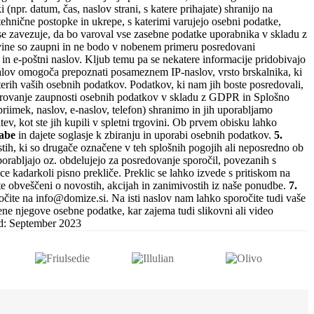
(npr. datum, čas, naslov strani, s katere prihajate) shranijo na
-tehnične postopke in ukrepe, s katerimi varujejo osebni podatke,
e zavezuje, da bo varoval vse zasebne podatke uporabnika v skladu z
vine so zaupni in ne bodo v nobenem primeru posredovani
 in e-poštni naslov. Kljub temu pa se nekatere informacije pridobivajo
gnalov omogoča prepoznati posameznem IP-naslov, vrsto brskalnika, ki
aterih vaših osebnih podatkov. Podatkov, ki nam jih boste posredovali,
varovanje zaupnosti osebnih podatkov v skladu z GDPR in Splošno
riimek, naslov, e-naslov, telefon) shranimo in jih uporabljamo
ev, kot ste jih kupili v spletni trgovini. Ob prvem obisku lahko
abe
in dajete soglasje k zbiranju in uporabi osebnih podatkov.
5.
tistih, ki so drugače označene v teh splošnih pogojih ali neposredno ob
uporabljajo oz. obdelujejo za posredovanje sporočil, povezanih s
ce kadarkoli pisno prekliče. Preklic se lahko izvede s pritiskom na
te obveščeni o novostih, akcijah in zanimivostih iz naše ponudbe.
7.
ročite na info@domize.si. Na isti naslov nam lahko sporočite tudi vaše
ne njegove osebne podatke, kar zajema tudi slikovni ali video
ed: September 2023