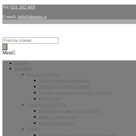
Tel:
031 502 469
E-mail:
info@domize.si
Products
search
Meni
Domov
Ponudba
Sedežne garniture
Usnjene sedežne garniture
Moderne sedežne garniture
Sedežne garniture raztegljive v ležišče
Počivalniki
Vzmetnice in ležišča
Medicinske vzmetnice in ležišča
Aktivno letveno dno
Aktivni vzglavniki
Postelje
Oblazinjene postelje in zakonske postelje