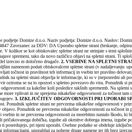
 je podjetje Domize d.o.o. Naziv podjetja: Domize d.o.o. Naslov:
4847 Zavezanec za DDV: DA Uporabo spletne strani (brskanje, odpiranj
be. V kolikor se kot obiskovalec spletne strani ne strinjate s temi splošn
ajave spremeni, tako da novo različico objavi na spletni strani. Ti sploš
n del izrecno ni določeno drugače.
2. VSEBINE NA SPLETNI STRA
ajboljšim namenom podati obiskovalcem spletne strani (v nadaljevanju: u
ljati točnost in pravilnost teh informacij in vsebin ter pravilno delova
udnik na spletni strani objavlja le informacije, ki so v (neposredni ali p
e vir oziroma se na to opozori s spletno povezavo do vira. Ponudnik si pr
odgovornosti za kakršne koli posledice takšnih sprememb. Na spletni st
e more vplivati in ne sprejema nikakršne odgovornosti za točnost tam o
 pogojev.
3. IZKLJUČITEV ODGOVORNOSTI PRI UPORABI S
rnost. Ponudnik spletne strani ne prevzema nikakršne odgovornosti v pr
objavo. Ponudnik ne prevzema nikakršne odgovornosti za točnost in pravi
 vsebin in ne prevzema odgovornosti za morebitno nastalo škodo, ki bi 
ali pričakovanega dobička, izgube ali okrnitve dobrega imena, izgube p
ti posredujejo, pri njeni uporabi. Osebne podatke se obdeluje izključno
 informacijami, uporabljal za nobene druge namene ter jih brez izrecn