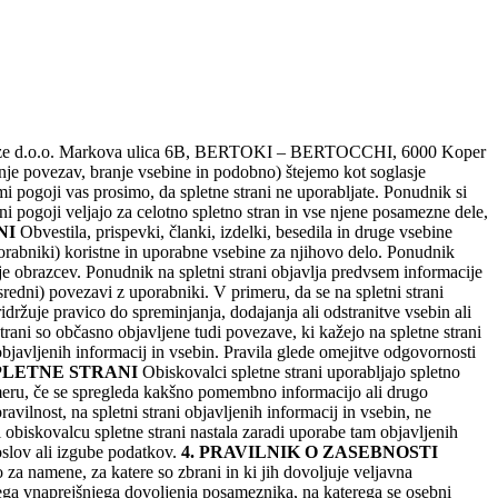
 Domize d.o.o. Markova ulica 6B, BERTOKI – BERTOCCHI, 6000 Koper
e povezav, branje vsebine in podobno) štejemo kot soglasje
imi pogoji vas prosimo, da spletne strani ne uporabljate. Ponudnik si
ni pogoji veljajo za celotno spletno stran in vse njene posamezne dele,
NI
Obvestila, prispevki, članki, izdelki, besedila in druge vsebine
porabniki) koristne in uporabne vsebine za njihovo delo. Ponudnik
nje obrazcev. Ponudnik na spletni strani objavlja predvsem informacije
osredni) povezavi z uporabniki. V primeru, da se na spletni strani
idržuje pravico do spreminjanja, dodajanja ali odstranitve vsebin ali
rani so občasno objavljene tudi povezave, ki kažejo na spletne strani
bjavljenih informacij in vsebin. Pravila glede omejitve odgovornosti
PLETNE STRANI
Obiskovalci spletne strani uporabljajo spletno
imeru, če se spregleda kakšno pomembno informacijo ali drugo
lnost, na spletni strani objavljenih informacij in vsebin, ne
obiskovalcu spletne strani nastala zaradi uporabe tam objavljenih
oslov ali izgube podatkov.
4. PRAVILNIK O ZASEBNOSTI
 za namene, za katere so zbrani in ki jih dovoljuje veljavna
ega vnaprejšnjega dovoljenja posameznika, na katerega se osebni