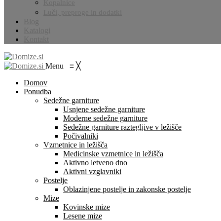
Kopalnice
Luči, preproge in dodatki
Blog
Katalogi
Kontakt
Menu
≡
╳
Domov
Ponudba
Sedežne garniture
Usnjene sedežne garniture
Moderne sedežne garniture
Sedežne garniture raztegljive v ležišče
Počivalniki
Vzmetnice in ležišča
Medicinske vzmetnice in ležišča
Aktivno letveno dno
Aktivni vzglavniki
Postelje
Oblazinjene postelje in zakonske postelje
Mize
Kovinske mize
Lesene mize