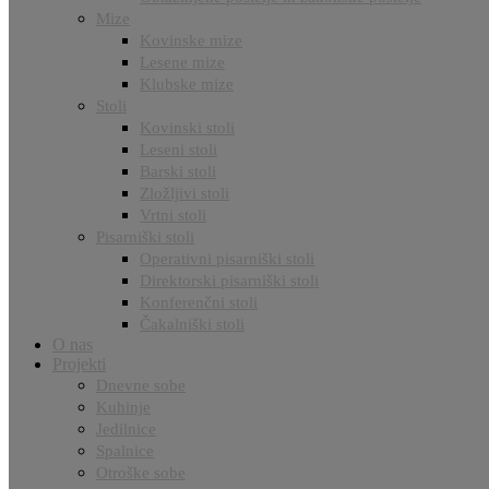
Mize
Kovinske mize
Lesene mize
Klubske mize
Stoli
Kovinski stoli
Leseni stoli
Barski stoli
Zložljivi stoli
Vrtni stoli
Pisarniški stoli
Operativni pisarniški stoli
Direktorski pisarniški stoli
Konferenčni stoli
Čakalniški stoli
O nas
Projekti
Dnevne sobe
Kuhinje
Jedilnice
Spalnice
Otroške sobe