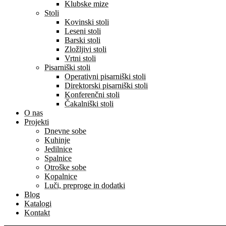
Klubske mize
Stoli
Kovinski stoli
Leseni stoli
Barski stoli
Zložljivi stoli
Vrtni stoli
Pisarniški stoli
Operativni pisarniški stoli
Direktorski pisarniški stoli
Konferenčni stoli
Čakalniški stoli
O nas
Projekti
Dnevne sobe
Kuhinje
Jedilnice
Spalnice
Otroške sobe
Kopalnice
Luči, preproge in dodatki
Blog
Katalogi
Kontakt