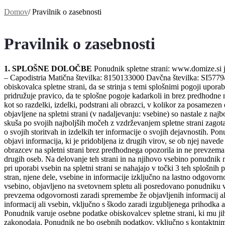
Domov
/
Pravilnik o zasebnosti
Pravilnik o zasebnosti
1. SPLOŠNE DOLOČBE
Ponudnik spletne strani: www.domize.si
– Capodistria Matična številka: 8150133000 Davčna številka: SI5779
obiskovalca spletne strani, da se strinja s temi splošnimi pogoji upora
pridružuje pravico, da te splošne pogoje kadarkoli in brez predhodne n
kot so razdelki, izdelki, podstrani ali obrazci, v kolikor za posameze
objavljene na spletni strani (v nadaljevanju: vsebine) so nastale z n
skuša po svojih najboljših močeh z vzdrževanjem spletne strani zagotav
o svojih storitvah in izdelkih ter informacije o svojih dejavnostih. Pon
objavi informacija, ki je pridobljena iz drugih virov, se ob njej naved
obrazcev na spletni strani brez predhodnega opozorila in ne prevzema 
drugih oseb. Na delovanje teh strani in na njihovo vsebino ponudnik n
pri uporabi vsebin na spletni strani se nahajajo v točki 3 teh splošnih
stran, njene dele, vsebine in informacije izključno na lastno odgovo
vsebino, objavljeno na svetovnem spletu ali posredovano ponudniku v 
prevzema odgovornosti zaradi spremembe že objavljenih informacij ali
informacij ali vsebin, vključno s škodo zaradi izgubljenega prihodka 
Ponudnik varuje osebne podatke obiskovalcev spletne strani, ki mu jih 
zakonodaja. Ponudnik ne bo osebnih podatkov, vključno s kontaktnimi