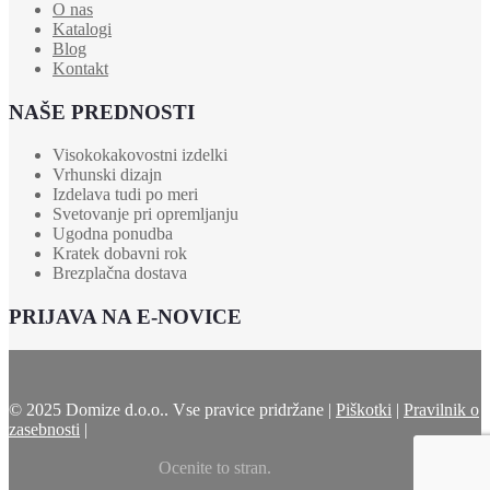
O nas
Katalogi
Blog
Kontakt
NAŠE PREDNOSTI
Visokokakovostni izdelki
Vrhunski dizajn
Izdelava tudi po meri
Svetovanje pri opremljanju
Ugodna ponudba
Kratek dobavni rok
Brezplačna dostava
PRIJAVA NA E-NOVICE
© 2025 Domize d.o.o.. Vse pravice pridržane |
Piškotki
|
Pravilnik o
zasebnosti
|
Ocenite to stran.