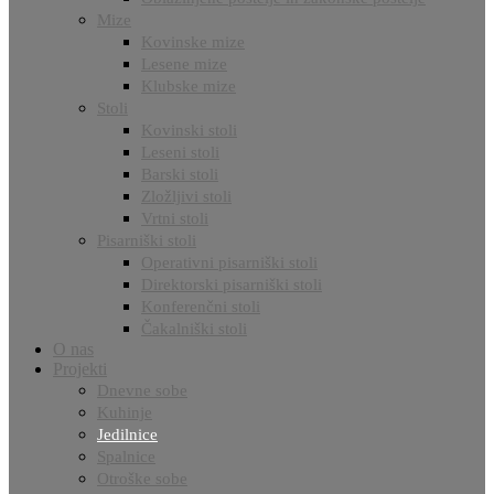
Mize
Kovinske mize
Lesene mize
Klubske mize
Stoli
Kovinski stoli
Leseni stoli
Barski stoli
Zložljivi stoli
Vrtni stoli
Pisarniški stoli
Operativni pisarniški stoli
Direktorski pisarniški stoli
Konferenčni stoli
Čakalniški stoli
O nas
Projekti
Dnevne sobe
Kuhinje
Jedilnice
Spalnice
Otroške sobe