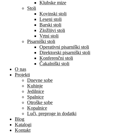
Klubske mize
Stoli
Kovinski stoli
Leseni stoli
Barski stoli
Zložljivi stoli
Vrtni stoli
Pisarniški stoli
Operativni pisarniški stoli
Direktorski pisarniški stoli
Konferenčni stoli
Čakalniški stoli
O nas
Projekti
Dnevne sobe
Kuhinje
Jedilnice
Spalnice
Otroške sobe
Kopalnice
Luči, preproge in dodatki
Blog
Katalogi
Kontakt