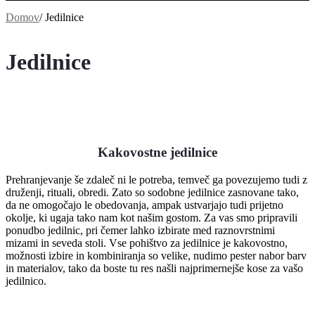
Domov
/
Jedilnice
Jedilnice
Kakovostne jedilnice
Prehranjevanje še zdaleč ni le potreba, temveč ga povezujemo tudi z
druženji, rituali, obredi. Zato so sodobne jedilnice zasnovane tako,
da ne omogočajo le obedovanja, ampak ustvarjajo tudi prijetno
okolje, ki ugaja tako nam kot našim gostom. Za vas smo pripravili
ponudbo jedilnic, pri čemer lahko izbirate med raznovrstnimi
mizami in seveda stoli. Vse pohištvo za jedilnice je kakovostno,
možnosti izbire in kombiniranja so velike, nudimo pester nabor barv
in materialov, tako da boste tu res našli najprimernejše kose za vašo
jedilnico.