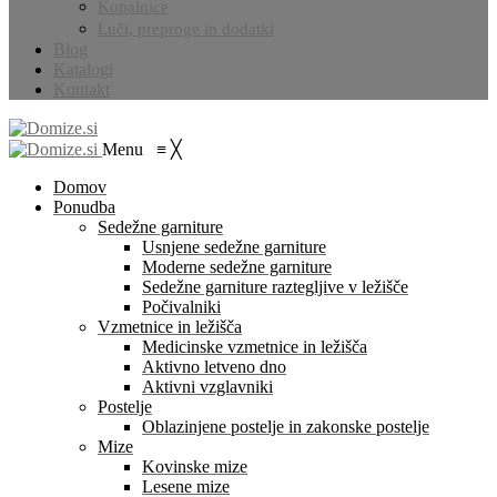
Kopalnice
Luči, preproge in dodatki
Blog
Katalogi
Kontakt
Menu
≡
╳
Domov
Ponudba
Sedežne garniture
Usnjene sedežne garniture
Moderne sedežne garniture
Sedežne garniture raztegljive v ležišče
Počivalniki
Vzmetnice in ležišča
Medicinske vzmetnice in ležišča
Aktivno letveno dno
Aktivni vzglavniki
Postelje
Oblazinjene postelje in zakonske postelje
Mize
Kovinske mize
Lesene mize