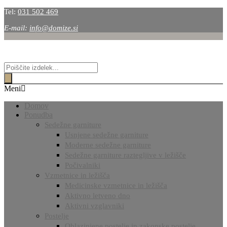
Tel:
031 502 469
E-mail:
info@domize.si
Products
search
Meni
Domov
Ponudba
Sedežne garniture
Usnjene sedežne garniture
Moderne sedežne garniture
Sedežne garniture raztegljive v ležišče
Počivalniki
Vzmetnice in ležišča
Medicinske vzmetnice in ležišča
Aktivno letveno dno
Aktivni vzglavniki
Postelje
Oblazinjene postelje in zakonske postelje