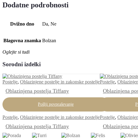
Dodatne podrobnosti
Dvižno dno
Da, Ne
Blagovna znamka
Bolzan
Oglejte si tudi
Sorodni izdelki
Postelje
,
Oblazinjene postelje in zakonske postelje
Postelje
,
Oblazinjen
Oblazinjena postelja Tiffany
Oblazinjena pos
Pošlji povpraševanje
P
Postelje
,
Oblazinjene postelje in zakonske postelje
Postelje
,
Oblazinjen
Oblazinjena postelja Tiffany
Oblazinjena pos