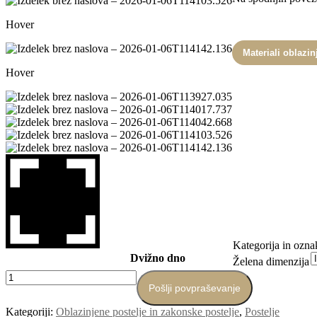
Hover
Materiali oblazin
Hover
Kategorija in ozna
Dvižno dno
Želena dimenzija
Oblazinjena
postelja
Pošlji povpraševanje
Milo
Kategoriji:
Oblazinjene postelje in zakonske postelje
,
Postelje
količina