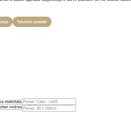
jenja
Tehnični podatki
ka materiala
Počisti