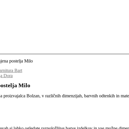
jena postelja Milo
rnitura Bart
ja Dora
ostelja Milo
a proizvajalca Bolzan, v različnih dimenzijah, barvnih odtenkih in mater
vah si lahko ogledate razpoložljive barve izdelkov in vse možne dimen