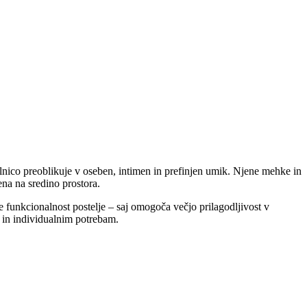
nico preoblikuje v oseben, intimen in prefinjen umik. Njene mehke in
ena na sredino prostora.
je funkcionalnost postelje – saj omogoča večjo prilagodljivost v
m in individualnim potrebam.