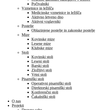
Počivalniki
Vzmetnice in ležišča
Medicinske vzmetnice in ležišča
Aktivno letveno dno
Aktivni vzglavniki
Postelje
Oblazinjene postelje in zakonske postelje
Mize
Kovinske mize
Lesene mize
Klubske mize
Stoli
Kovinski stoli
Leseni stoli
Barski stoli
Zložljivi stoli
Vrtni stoli
Pisarniški stoli
Operativni pisarniški stoli
Direktorski pisarniški stoli
Konferenčni stoli
Čakalniški stoli
O nas
Projekti
Dnevne sobe