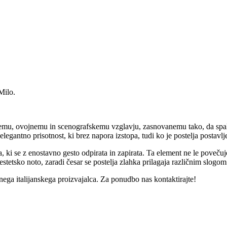
Milo.
rokemu, ovojnemu in scenografskemu vzglavju, zasnovanemu tako, da spal
legantno prisotnost, ki brez napora izstopa, tudi ko je postelja postavlj
a, ki se z enostavno gesto odpirata in zapirata. Ta element ne le poveču
stetsko noto, zaradi česar se postelja zlahka prilagaja različnim slogo
ega italijanskega proizvajalca. Za ponudbo nas kontaktirajte!