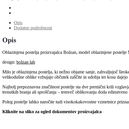
Opis
Dodatne podrobnosti
Opis
Oblazinjena postelja proizvajalca Bolzan, model oblazinjene postelje 
design:
bolzan lab
Milo je oblazinjena postelja, ki nežno objame sanje, zahvaljujoč ši
velikodušne oblike vzbujajo občutek zaščite in udobja ter kosu dajejo e
Najbolj prepoznavna značilnost postelje sta dve premični krili vzglavj
trenutkih branja ali sproščanja – temveč oblikovanju doda edinstveno e
Poleg postelje lahko naročite tudi visokokakovostne vzmetnice priznan
Kliknite na sliko za ogled dokumentov proizvajalca