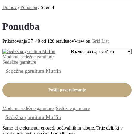
Domov
/
Ponudba
/
Stran 4
Ponudba
Razvrščeno
Prikazovanje 37–48 od 128 rezultatov
View on
Grid
List
po
datumu
Moderne sedežne garniture
,
Sedežne garniture
Sedežna garnitura Muffin
Pošlji povpraševanje
Moderne sedežne garniture
,
Sedežne garniture
Sedežna garnitura Muffin
Samo trije elementi: enosed, počivalnik in tabure. Trije deli, ki v
kombinaciji ustvarijo čarobno alkimijo.