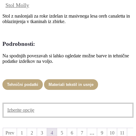
Stol Molly
Stol z naslonjali za roke izdelan iz masivnega lesa oreh canaletta in
oblazinjenja v tkaninah iz zbirke.
Podrobnosti:
Na spodnjih povezavah si lahko ogledate možne barve in tehnične
podatke izdelkov na voljo.
Tehnični podatki
Materiali tekstil in usnje
Ta
Izberite opcije
izdelek
ima
več
različic.
Prev
1
2
3
4
5
6
7
…
9
10
11