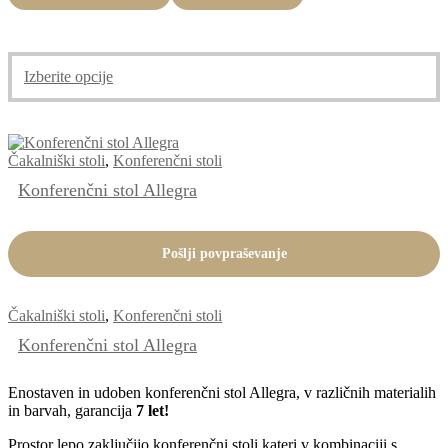
Ta
Izberite opcije
izdelek
ima
več
različic.
Čakalniški stoli
,
Konferenčni stoli
Možnosti
lahko
Konferenčni stol Allegra
izberete
na
strani
Pošlji povpraševanje
izdelka
Čakalniški stoli
,
Konferenčni stoli
Konferenčni stol Allegra
Enostaven in udoben konferenčni stol Allegra, v različnih materialih
in barvah, garancija
7 let!
Prostor lepo zaključijo konferenčni stoli kateri v kombinaciji s