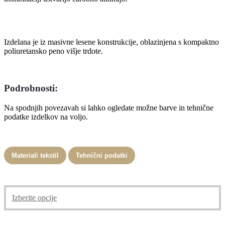
Izdelana je iz masivne lesene konstrukcije, oblazinjena s kompaktno
poliuretansko peno višje trdote.
Podrobnosti:
Na spodnjih povezavah si lahko ogledate možne barve in tehnične
podatke izdelkov na voljo.
Materiali tekstil
Tehnični podatki
Ta
Izberite opcije
izdelek
ima
več