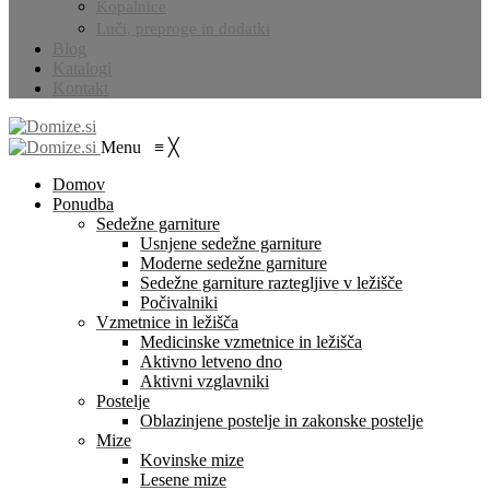
Kopalnice
Luči, preproge in dodatki
Blog
Katalogi
Kontakt
Menu
≡
╳
Domov
Ponudba
Sedežne garniture
Usnjene sedežne garniture
Moderne sedežne garniture
Sedežne garniture raztegljive v ležišče
Počivalniki
Vzmetnice in ležišča
Medicinske vzmetnice in ležišča
Aktivno letveno dno
Aktivni vzglavniki
Postelje
Oblazinjene postelje in zakonske postelje
Mize
Kovinske mize
Lesene mize