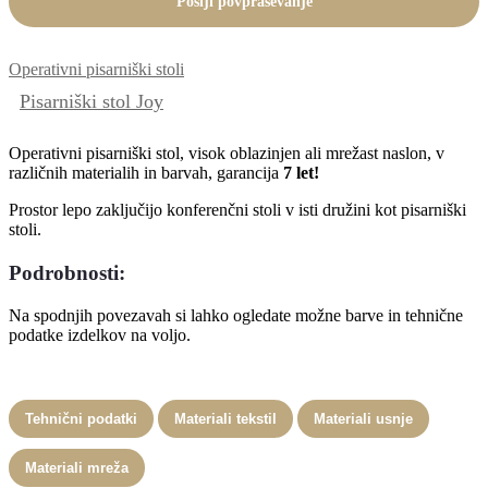
Pošlji povpraševanje
Operativni pisarniški stoli
Pisarniški stol Joy
Operativni pisarniški stol, visok oblazinjen ali mrežast naslon, v
različnih materialih in barvah, garancija
7 let!
Prostor lepo zaključijo konferenčni stoli v isti družini kot pisarniški
stoli.
Podrobnosti:
Na spodnjih povezavah si lahko ogledate možne barve in tehnične
podatke izdelkov na voljo.
Tehnični podatki
Materiali tekstil
Materiali usnje
Materiali mreža