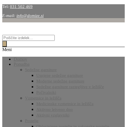
Tel:
031 502 469
E-mail:
info@domize.si
Products
search
Meni
Domov
Ponudba
Sedežne garniture
Usnjene sedežne garniture
Moderne sedežne garniture
Sedežne garniture raztegljive v ležišče
Počivalniki
Vzmetnice in ležišča
Medicinske vzmetnice in ležišča
Aktivno letveno dno
Aktivni vzglavniki
Postelje
Oblazinjene postelje in zakonske postelje