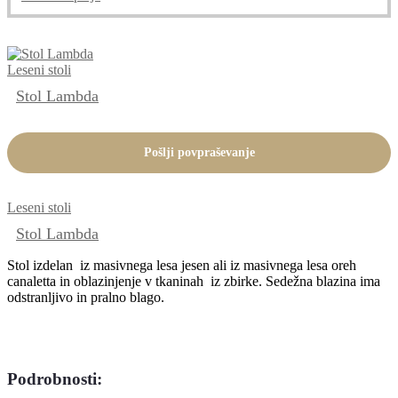
izdelek
ima
več
različic.
Leseni stoli
Možnosti
lahko
Stol Lambda
izberete
na
strani
Pošlji povpraševanje
izdelka
Leseni stoli
Stol Lambda
Stol izdelan iz masivnega lesa jesen ali iz masivnega lesa oreh
canaletta in oblazinjenje v tkaninah iz zbirke. Sedežna blazina ima
odstranljivo in pralno blago.
Podrobnosti: