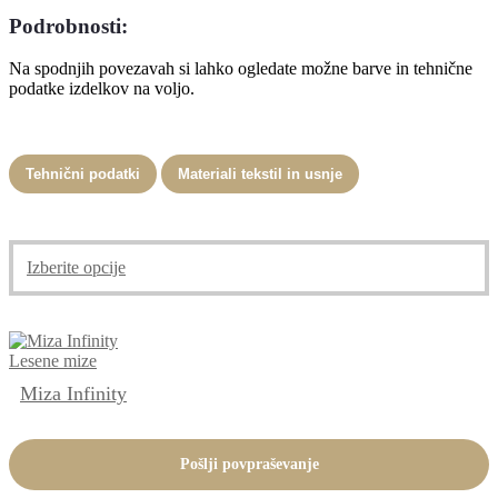
Podrobnosti:
Na spodnjih povezavah si lahko ogledate možne barve in tehnične
podatke izdelkov na voljo.
Tehnični podatki
Materiali tekstil in usnje
Ta
Izberite opcije
izdelek
ima
več
različic.
Lesene mize
Možnosti
lahko
Miza Infinity
izberete
na
strani
Pošlji povpraševanje
izdelka