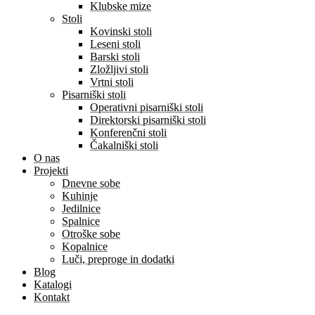
Klubske mize
Stoli
Kovinski stoli
Leseni stoli
Barski stoli
Zložljivi stoli
Vrtni stoli
Pisarniški stoli
Operativni pisarniški stoli
Direktorski pisarniški stoli
Konferenčni stoli
Čakalniški stoli
O nas
Projekti
Dnevne sobe
Kuhinje
Jedilnice
Spalnice
Otroške sobe
Kopalnice
Luči, preproge in dodatki
Blog
Katalogi
Kontakt