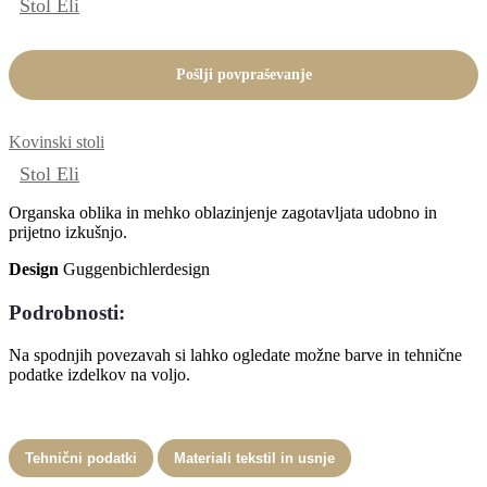
Stol Eli
izberete
na
strani
Pošlji povpraševanje
izdelka
Kovinski stoli
Stol Eli
Organska oblika in mehko oblazinjenje zagotavljata udobno in
prijetno izkušnjo.
Design
Guggenbichlerdesign
Podrobnosti:
Na spodnjih povezavah si lahko ogledate možne barve in tehnične
podatke izdelkov na voljo.
Tehnični podatki
Materiali tekstil in usnje