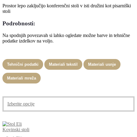
Prostor lepo zaključijo konferenčni stoli v isti družini kot pisarniški
stoli
Podrobnosti:
Na spodnjih povezavah si lahko ogledate možne barve in tehnične
podatke izdelkov na voljo.
Tehnični podatki
Materiali tekstil
Materiali usnje
Materiali mreža
Ta
Izberite opcije
izdelek
ima
več
različic.
Kovinski stoli
Možnosti
lahko