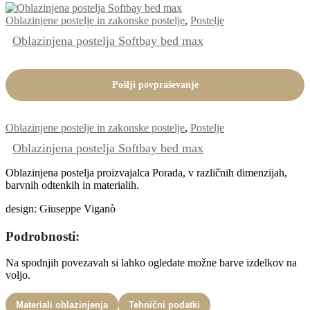
različic.
Oblazinjene postelje in zakonske postelje
,
Postelje
Možnosti
lahko
Oblazinjena postelja Softbay bed max
izberete
na
strani
Pošlji povpraševanje
izdelka
Oblazinjene postelje in zakonske postelje
,
Postelje
Oblazinjena postelja Softbay bed max
Oblazinjena postelja proizvajalca Porada, v različnih dimenzijah,
barvnih odtenkih in materialih.
design: Giuseppe Viganò
Podrobnosti:
Na spodnjih povezavah si lahko ogledate možne barve izdelkov na
voljo.
Materiali oblazinjenja
Tehnični podatki