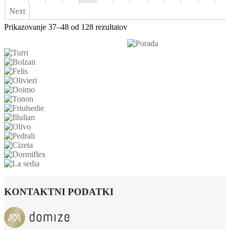
Možnosti
Next
lahko
izberete
Razvrščeno
Prikazovanje 37–48 od 128 rezultatov
na
po
strani
datumu
izdelka
KONTAKTNI PODATKI