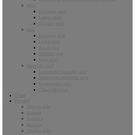
Mize
Kovinske mize
Lesene mize
Klubske mize
Stoli
Kovinski stoli
Leseni stoli
Barski stoli
Zložljivi stoli
Vrtni stoli
Pisarniški stoli
Operativni pisarniški stoli
Direktorski pisarniški stoli
Konferenčni stoli
Čakalniški stoli
O nas
Projekti
Dnevne sobe
Kuhinje
Jedilnice
Spalnice
Otroške sobe