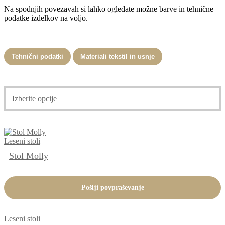
Na spodnjih povezavah si lahko ogledate možne barve in tehnične
podatke izdelkov na voljo.
Tehnični podatki
Materiali tekstil in usnje
Ta
Izberite opcije
izdelek
ima
več
različic.
Leseni stoli
Možnosti
lahko
Stol Molly
izberete
na
strani
Pošlji povpraševanje
izdelka
Leseni stoli