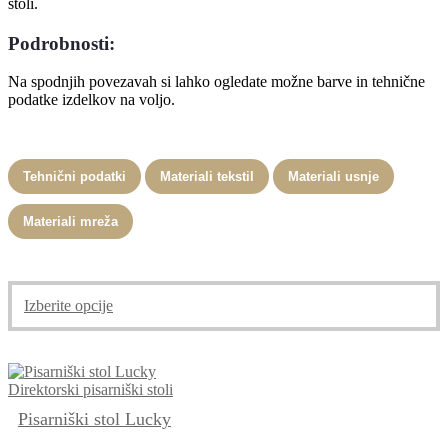
stoli.
Podrobnosti:
Na spodnjih povezavah si lahko ogledate možne barve in tehnične
podatke izdelkov na voljo.
Tehnični podatki
Materiali tekstil
Materiali usnje
Materiali mreža
Izberite opcije
Direktorski pisarniški stoli
Pisarniški stol Lucky