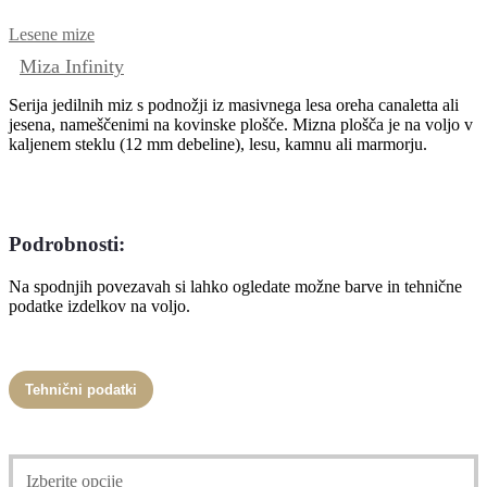
Lesene mize
Miza Infinity
Serija jedilnih miz s podnožji iz masivnega lesa oreha canaletta ali
jesena, nameščenimi na kovinske plošče. Mizna plošča je na voljo v
kaljenem steklu (12 mm debeline), lesu, kamnu ali marmorju.
Podrobnosti:
Na spodnjih povezavah si lahko ogledate možne barve in tehnične
podatke izdelkov na voljo.
Tehnični podatki
Ta
Izberite opcije