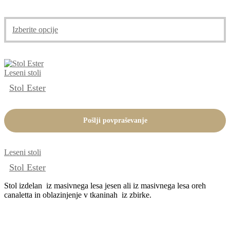
Ta
Izberite opcije
izdelek
ima
več
različic.
Leseni stoli
Možnosti
lahko
Stol Ester
izberete
na
strani
Pošlji povpraševanje
izdelka
Leseni stoli
Stol Ester
Stol izdelan iz masivnega lesa jesen ali iz masivnega lesa oreh
canaletta in oblazinjenje v tkaninah iz zbirke.