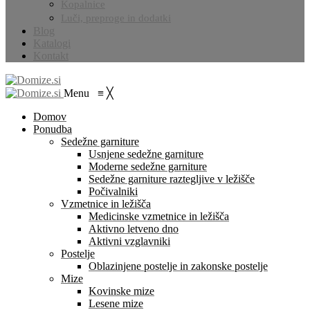
Kopalnice
Luči, preproge in dodatki
Blog
Katalogi
Kontakt
Menu
≡
╳
Domov
Ponudba
Sedežne garniture
Usnjene sedežne garniture
Moderne sedežne garniture
Sedežne garniture raztegljive v ležišče
Počivalniki
Vzmetnice in ležišča
Medicinske vzmetnice in ležišča
Aktivno letveno dno
Aktivni vzglavniki
Postelje
Oblazinjene postelje in zakonske postelje
Mize
Kovinske mize
Lesene mize