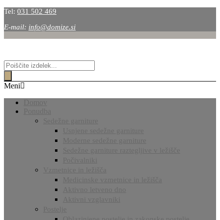
Tel:
031 502 469
E-mail:
info@domize.si
Products
search
Meni
Domov
Ponudba
Sedežne garniture
Usnjene sedežne garniture
Moderne sedežne garniture
Sedežne garniture raztegljive v ležišče
Počivalniki
Vzmetnice in ležišča
Medicinske vzmetnice in ležišča
Aktivno letveno dno
Aktivni vzglavniki
Postelje
Oblazinjene postelje in zakonske postelje