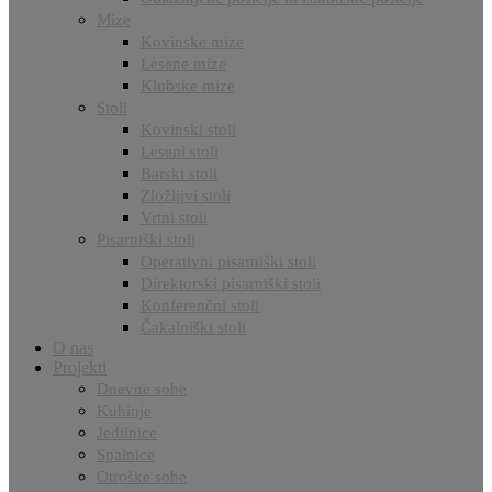
Mize
Kovinske mize
Lesene mize
Klubske mize
Stoli
Kovinski stoli
Leseni stoli
Barski stoli
Zložljivi stoli
Vrtni stoli
Pisarniški stoli
Operativni pisarniški stoli
Direktorski pisarniški stoli
Konferenčni stoli
Čakalniški stoli
O nas
Projekti
Dnevne sobe
Kuhinje
Jedilnice
Spalnice
Otroške sobe