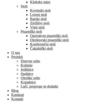
Klubske mize
Stoli
Kovinski stoli
Leseni stoli
Barski stoli
Zložljivi stoli
Vrtni stoli
Pisarniški stoli
Operativni pisarniški stoli
Direktorski pisarniški stoli
Konferenčni stoli
Čakalniški stoli
O nas
Projekti
Dnevne sobe
Kuhinje
Jedilnice
Spalnice
Otroške sobe
Kopalnice
Luči, preproge in dodatki
Blog
Katalogi
Kontakt