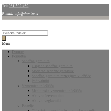
Tel:
031 502 469
E-mail:
info@domize.si
Products
search
Meni
Domov
Ponudba
Sedežne garniture
Usnjene sedežne garniture
Moderne sedežne garniture
Sedežne garniture raztegljive v ležišče
Počivalniki
Vzmetnice in ležišča
Medicinske vzmetnice in ležišča
Aktivno letveno dno
Aktivni vzglavniki
Postelje
Oblazinjene postelje in zakonske postelje