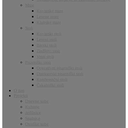
Mize
Kovinske mize
Lesene mize
Klubske mize
Stoli
Kovinski stoli
Leseni stoli
Barski stoli
Zložljivi stoli
Vrtni stoli
Pisarniški stoli
Operativni pisarniški stoli
Direktorski pisarniški stoli
Konferenčni stoli
Čakalniški stoli
O nas
Projekti
Dnevne sobe
Kuhinje
Jedilnice
Spalnice
Otroške sobe