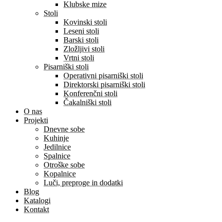
Klubske mize
Stoli
Kovinski stoli
Leseni stoli
Barski stoli
Zložljivi stoli
Vrtni stoli
Pisarniški stoli
Operativni pisarniški stoli
Direktorski pisarniški stoli
Konferenčni stoli
Čakalniški stoli
O nas
Projekti
Dnevne sobe
Kuhinje
Jedilnice
Spalnice
Otroške sobe
Kopalnice
Luči, preproge in dodatki
Blog
Katalogi
Kontakt