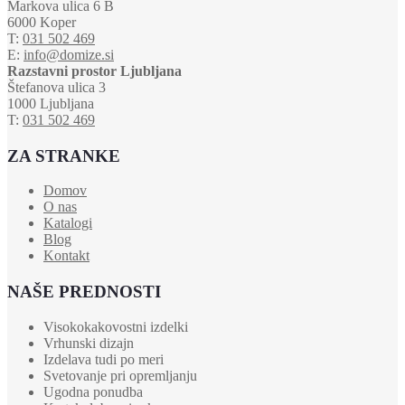
Markova ulica 6 B
6000 Koper
T:
031 502 469
E:
info@domize.si
Razstavni prostor Ljubljana
Štefanova ulica 3
1000 Ljubljana
T:
031 502 469
ZA STRANKE
Domov
O nas
Katalogi
Blog
Kontakt
NAŠE PREDNOSTI
Visokokakovostni izdelki
Vrhunski dizajn
Izdelava tudi po meri
Svetovanje pri opremljanju
Ugodna ponudba