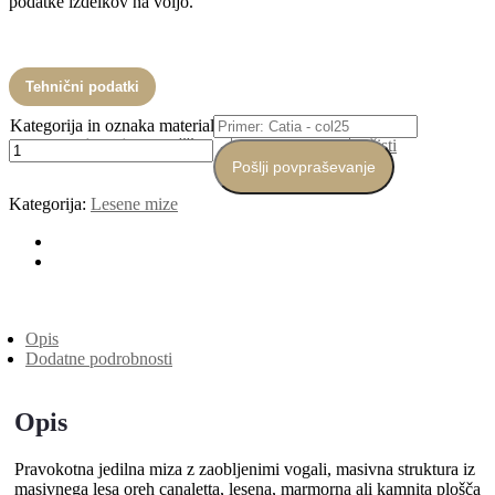
podatke izdelkov na voljo.
Tehnični podatki
Kategorija in oznaka materiala
Material mizne plošče
Počisti
Miza
Sansiro
Pošlji povpraševanje
količina
Kategorija:
Lesene mize
Opis
Dodatne podrobnosti
Opis
Pravokotna jedilna miza z zaobljenimi vogali, masivna struktura iz
masivnega lesa oreh canaletta, lesena, marmorna ali kamnita plošča