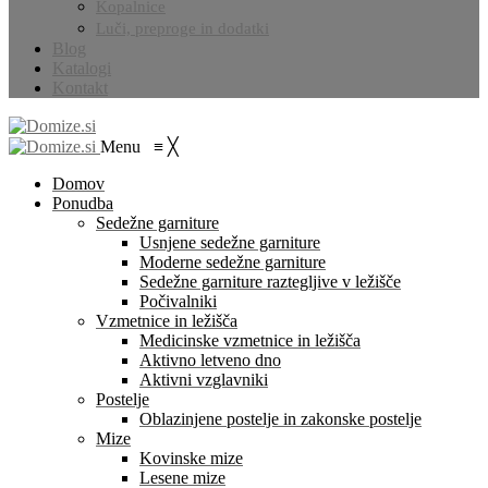
Kopalnice
Luči, preproge in dodatki
Blog
Katalogi
Kontakt
Menu
≡
╳
Domov
Ponudba
Sedežne garniture
Usnjene sedežne garniture
Moderne sedežne garniture
Sedežne garniture raztegljive v ležišče
Počivalniki
Vzmetnice in ležišča
Medicinske vzmetnice in ležišča
Aktivno letveno dno
Aktivni vzglavniki
Postelje
Oblazinjene postelje in zakonske postelje
Mize
Kovinske mize
Lesene mize