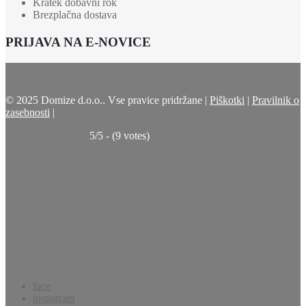
Kratek dobavni rok
Brezplačna dostava
PRIJAVA NA E-NOVICE
© 2025 Domize d.o.o.. Vse pravice pridržane |
Piškotki
|
Pravilnik o
zasebnosti
|
5/5 - (9 votes)
face
instagram